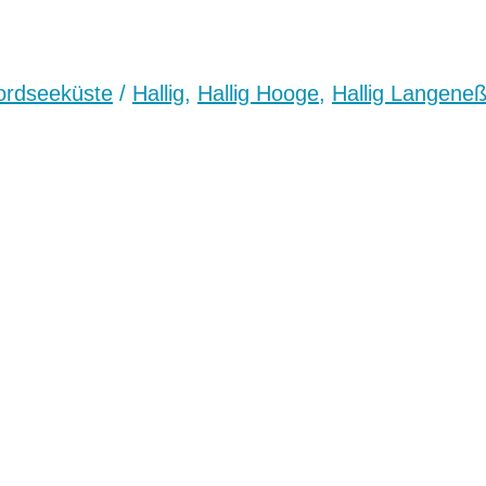
ordseeküste
/
Hallig
,
Hallig Hooge
,
Hallig Langene