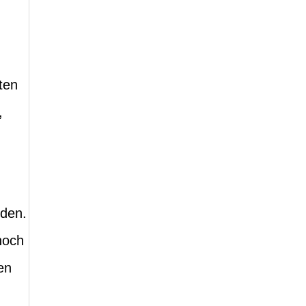
ten
,
rden.
noch
en