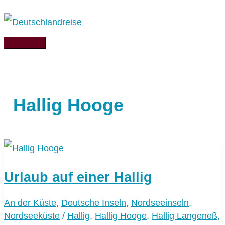
Zum
Inhalt
springen
Hauptmenü
Hallig Hooge
Urlaub auf einer Hallig
An der Küste
,
Deutsche Inseln
,
Nordseeinseln
,
Nordseeküste
/
Hallig
,
Hallig Hooge
,
Hallig Langeneß
,