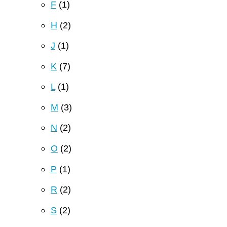
F
(1)
H
(2)
J
(1)
K
(7)
L
(1)
M
(3)
N
(2)
O
(2)
P
(1)
R
(2)
S
(2)