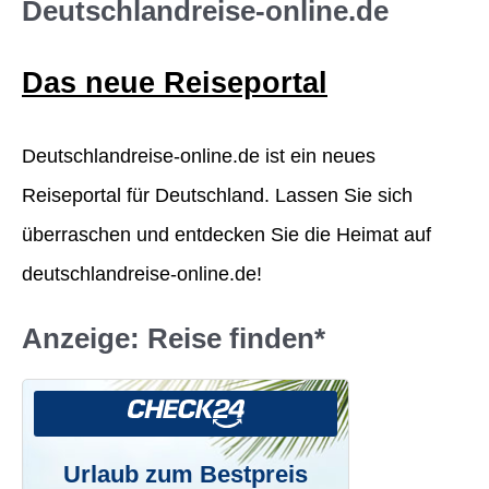
c
Deutschlandreise-online.de
h
Das neue Reiseportal
e
n
Deutschlandreise-online.de ist ein neues
n
Reiseportal für Deutschland. Lassen Sie sich
a
überraschen und entdecken Sie die Heimat auf
c
deutschlandreise-online.de!
h
:
Anzeige: Reise finden*
Urlaub zum Bestpreis