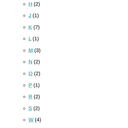
H
(2)
J
(1)
K
(7)
L
(1)
M
(3)
N
(2)
O
(2)
P
(1)
R
(2)
S
(2)
W
(4)