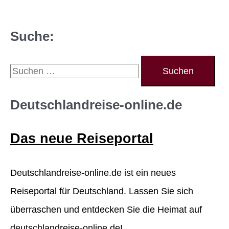
Suche:
S
u
c
Deutschlandreise-online.de
h
Das neue Reiseportal
e
n
Deutschlandreise-online.de ist ein neues
n
Reiseportal für Deutschland. Lassen Sie sich
a
überraschen und entdecken Sie die Heimat auf
c
deutschlandreise-online.de!