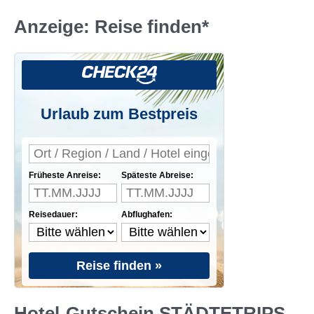
:
Anzeige: Reise finden*
Urlaub zum Bestpreis
Früheste Anreise:
Späteste Abreise:
Reisedauer:
Abflughafen:
Reise finden »
Hotel-Gutschein STÄDTETRIPS