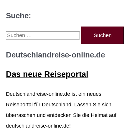
Suche:
S
u
c
Deutschlandreise-online.de
h
Das neue Reiseportal
e
n
Deutschlandreise-online.de ist ein neues
n
Reiseportal für Deutschland. Lassen Sie sich
a
überraschen und entdecken Sie die Heimat auf
c
deutschlandreise-online.de!
h