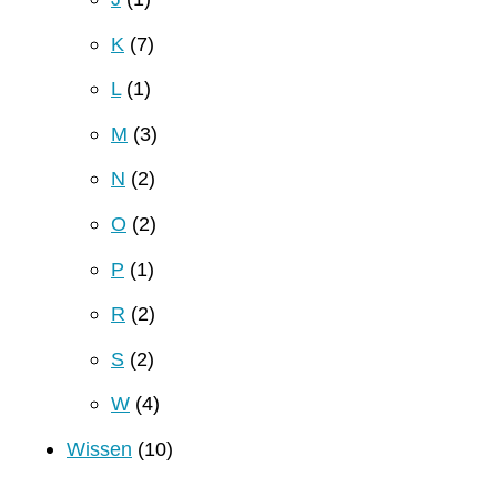
K
(7)
L
(1)
M
(3)
N
(2)
O
(2)
P
(1)
R
(2)
S
(2)
W
(4)
Wissen
(10)