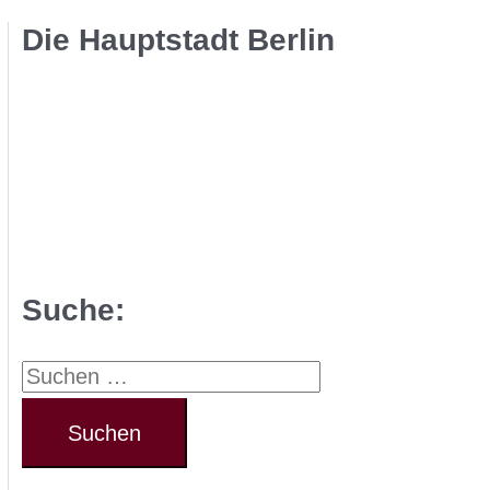
Die Hauptstadt Berlin
Suche:
S
u
c