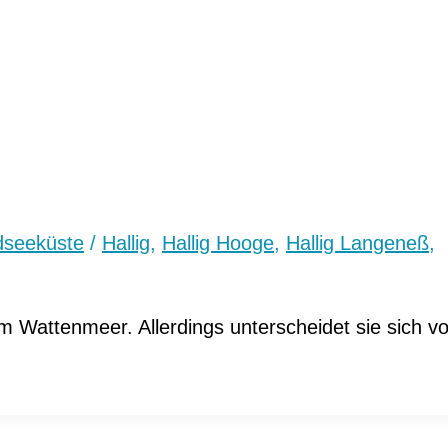
dseeküste
/
Hallig
,
Hallig Hooge
,
Hallig Langeneß
,
l im Wattenmeer. Allerdings unterscheidet sie sich v