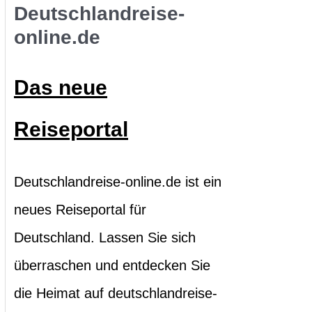
h
Deutschlandreise-
online.de
e
n
Das neue
n
a
Reiseportal
c
h
Deutschlandreise-online.de ist ein
:
neues Reiseportal für
Deutschland. Lassen Sie sich
überraschen und entdecken Sie
die Heimat auf deutschlandreise-