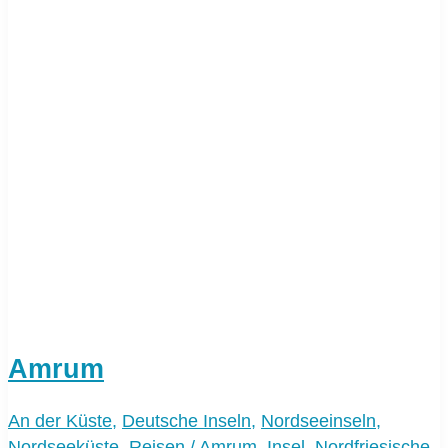
Amrum
An der Küste
,
Deutsche Inseln
,
Nordseeinseln
,
Nordseeküste
,
Reisen
/
Amrum
,
Insel
,
Nordfriesische