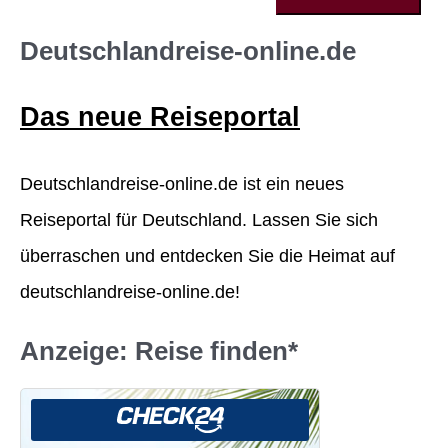
u
c
Deutschlandreise-online.de
h
Das neue Reiseportal
e
n
Deutschlandreise-online.de ist ein neues
n
Reiseportal für Deutschland. Lassen Sie sich
a
überraschen und entdecken Sie die Heimat auf
c
deutschlandreise-online.de!
h
:
Anzeige: Reise finden*