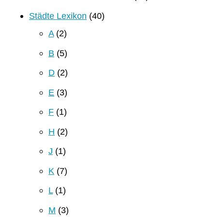
Städte Lexikon
(40)
A
(2)
B
(5)
D
(2)
E
(3)
F
(1)
H
(2)
J
(1)
K
(7)
L
(1)
M
(3)