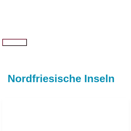
Zum
Inhalt
springen
Hauptmenü
Nordfriesische Inseln