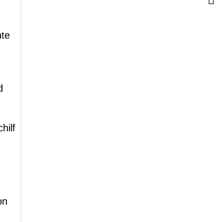
nte
d
hilf
on