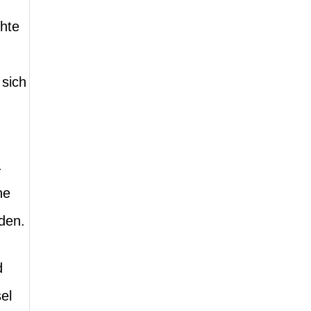
chte
 sich
.
ne
den.
d
el