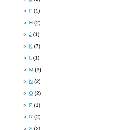
F
(1)
H
(2)
J
(1)
K
(7)
L
(1)
M
(3)
N
(2)
O
(2)
P
(1)
R
(2)
S
(2)