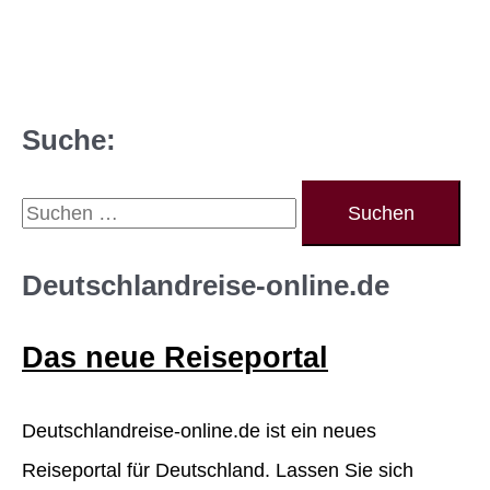
Suche:
S
u
c
Deutschlandreise-online.de
h
Das neue Reiseportal
e
n
Deutschlandreise-online.de ist ein neues
n
Reiseportal für Deutschland. Lassen Sie sich
a