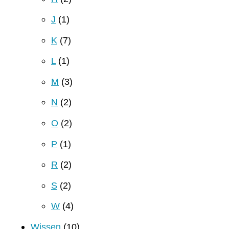
J
(1)
K
(7)
L
(1)
M
(3)
N
(2)
O
(2)
P
(1)
R
(2)
S
(2)
W
(4)
Wissen
(10)