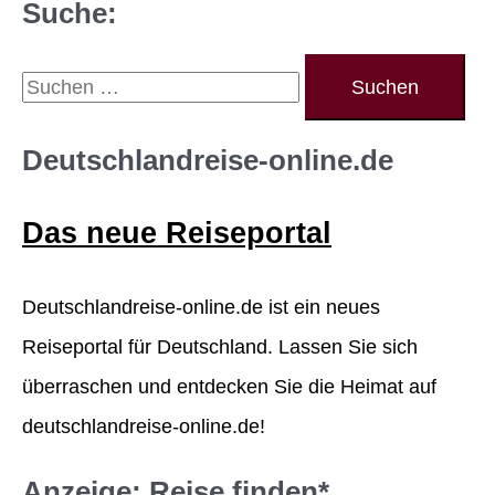
Suche:
S
u
c
Deutschlandreise-online.de
h
Das neue Reiseportal
e
n
Deutschlandreise-online.de ist ein neues
n
Reiseportal für Deutschland. Lassen Sie sich
a
überraschen und entdecken Sie die Heimat auf
c
deutschlandreise-online.de!
h
:
Anzeige: Reise finden*