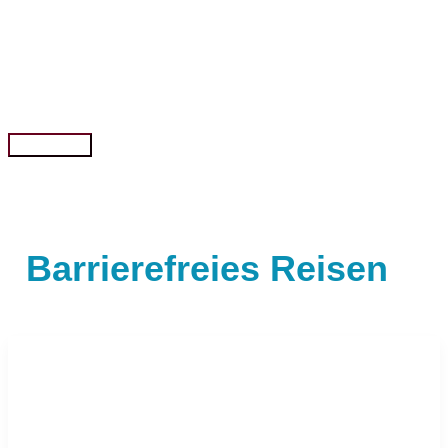
Zum
Inhalt
springen
Hauptmenü
Barrierefreies Reisen