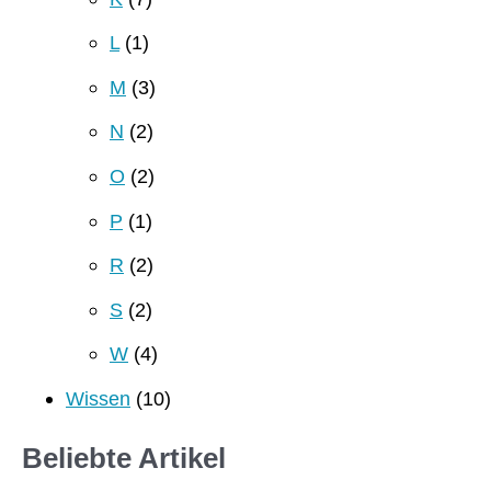
L
(1)
M
(3)
N
(2)
O
(2)
P
(1)
R
(2)
S
(2)
W
(4)
Wissen
(10)
Beliebte Artikel