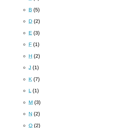
B
(5)
D
(2)
E
(3)
F
(1)
H
(2)
J
(1)
K
(7)
L
(1)
M
(3)
N
(2)
O
(2)