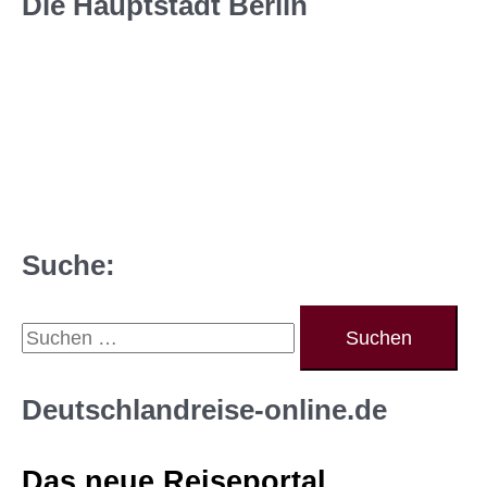
Die Hauptstadt Berlin
Suche:
S
u
c
Deutschlandreise-online.de
h
Das neue Reiseportal
e