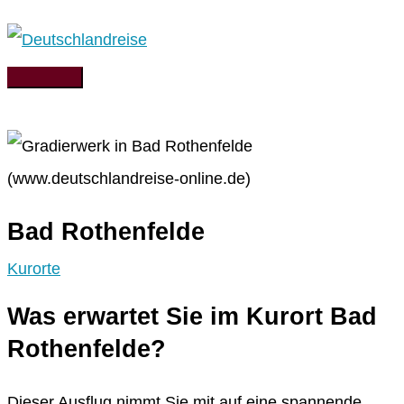
Zum
Inhalt
springen
Hauptmenü
Bad Rothenfelde
Kurorte
Was erwartet Sie im Kurort Bad
Rothenfelde?
Dieser Ausflug nimmt Sie mit auf eine spannende